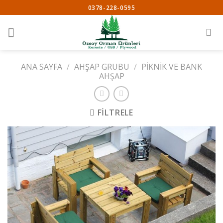
Skip
0378-228-0595
to
content
ANA SAYFA
/
AHŞAP GRUBU
/
PİKNİK VE BANK
AHŞAP
FILTRELE