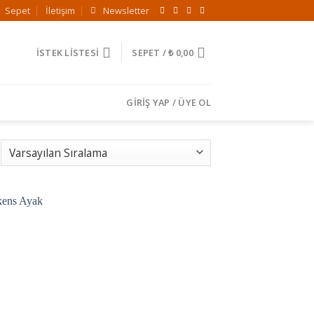
Sepet
İletişim
Newsletter
İSTEK LISTESI
SEPET /
₺
0,00
GIRIŞ YAP / ÜYE OL