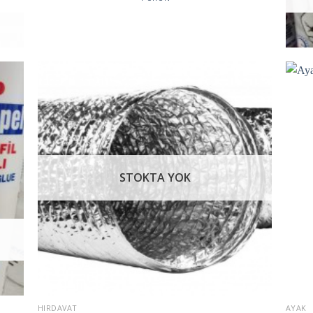
İstek
Listeme
Ekle
STOKTA YOK
HIRDAVAT
AYAK