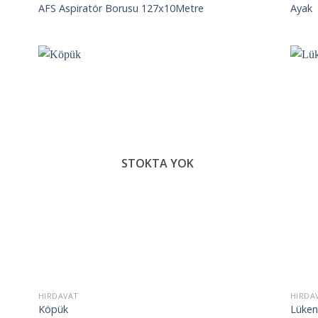
AFS Aspiratör Borusu 127x10Metre
Ayak
ek
İstek
teme
Listeme
le
Ekle
STOKTA YOK
HIRDAVAT
HIRDA
Köpük
Lüken