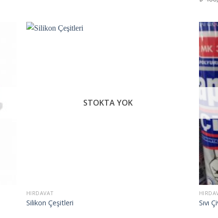
ek
İstek
teme
Listeme
le
Ekle
STOKTA YOK
HIRDAVAT
HIRDA
Silikon Çeşitleri
Sıvı Çi