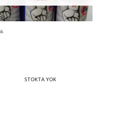
İstek
Listeme
Ekle
STOKTA YOK