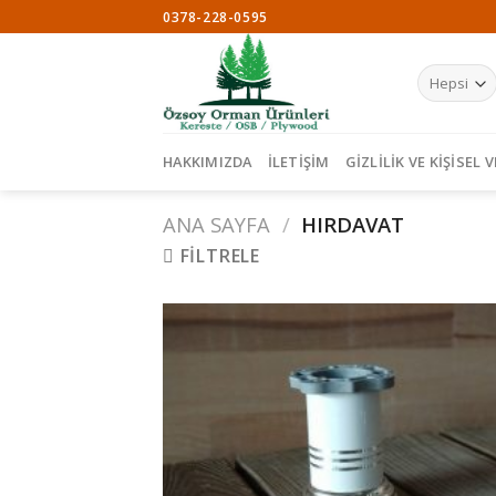
Skip
0378-228-0595
to
content
HAKKIMIZDA
İLETIŞIM
GIZLILIK VE KIŞISEL
ANA SAYFA
/
HIRDAVAT
FILTRELE