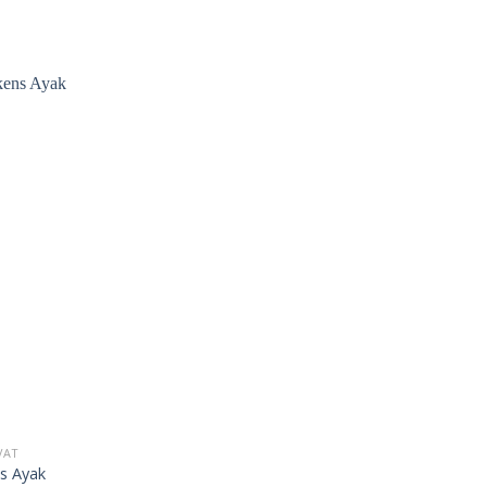
İstek
Listeme
Ekle
VAT
s Ayak