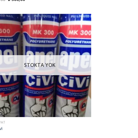
fiyat:
andaki
₺ 400,00.
fiyat:
₺ 300,00.
İstek
Listeme
Ekle
STOKTA YOK
VAT
vi