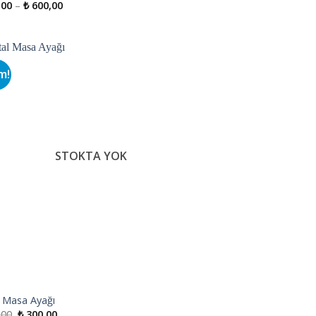
Fiyat
,00
–
₺
600,00
aralığı:
₺ 200,00
-
₺ 600,00
m!
İstek
Listeme
Ekle
STOKTA YOK
 Masa Ayağı
Orijinal
Şu
,00
₺
300,00