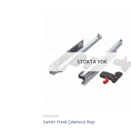
İst
Lis
Ek
STOKTA YOK
HIRDAVAT
Samet Frenli Çekmece Rayı