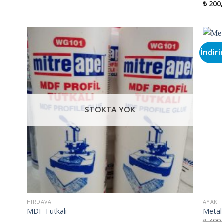
₺
200
İndiri
ek
İstek
teme
Listeme
le
Ekle
STOKTA YOK
HIRDAVAT
AYAK
MDF Tutkalı
Metal
₺
400