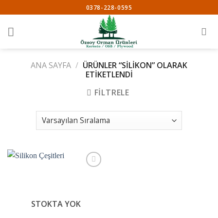
Skip
0378-228-0595
to
content
ANA SAYFA
/
ÜRÜNLER “SILIKON” OLARAK
ETIKETLENDI
FILTRELE
İstek
Listeme
STOKTA YOK
Ekle