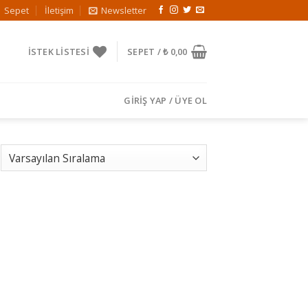
Sepet
İletişim
Newsletter
İSTEK LISTESI
SEPET /
₺
0,00
GIRIŞ YAP / ÜYE OL