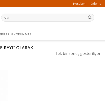
Hesabım
Ödeme
Ara:
 VERILERIN KORUNMASI
 RAYI” OLARAK
Tek bir sonuç gösteriliyor
ek
teme
le